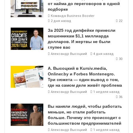
от найма до переговоров в одной
подборке
Команда Business Booster
2 дня назад
22
За 2025 год дипфейки принесли
мошенникам $1,1 миллиарда
долларов. И жертвы не были
глупее вас
Александр Высоцкий
4 дня назад
30
А. Высоцкий в Kursiv.media,
Onliner.by и Forbes Montenegro.
Три сюжета — один вывод о том,
где на самом деле живёт проблема
Александр Высоцкий
1 неделя назад
36
Вы наняли людей, чтобы работать
меньше, но стали работать
больше. Почему это происходит с
большинством предпринимателей
Александр Высоцкий
1 неделя назад