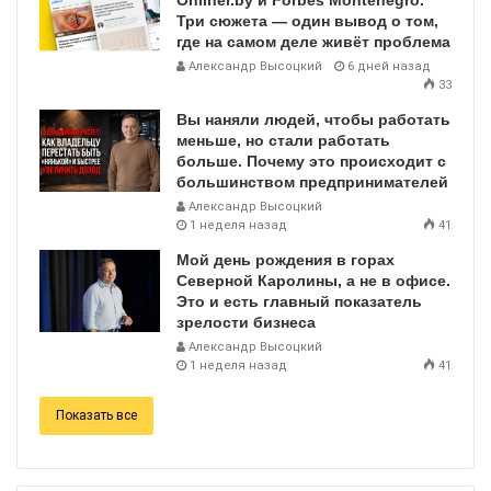
Onliner.by и Forbes Montenegro.
Три сюжета — один вывод о том,
где на самом деле живёт проблема
Александр Высоцкий
6 дней назад
33
Вы наняли людей, чтобы работать
меньше, но стали работать
больше. Почему это происходит с
большинством предпринимателей
Александр Высоцкий
1 неделя назад
41
Мой день рождения в горах
Северной Каролины, а не в офисе.
Это и есть главный показатель
зрелости бизнеса
Александр Высоцкий
1 неделя назад
41
Показать все