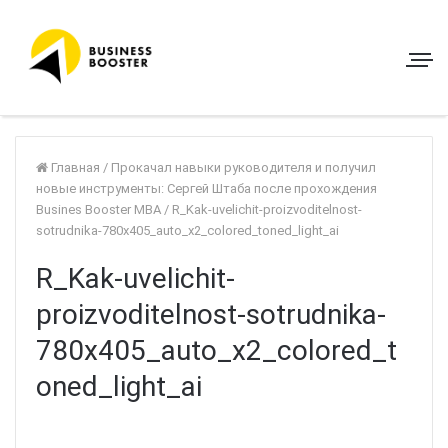
Главная
/
Прокачал навыки руководителя и получил
новые инструменты: Сергей Штаба после прохождения
Busines Booster MBA
/
R_Kak-uvelichit-proizvoditelnost-
sotrudnika-780x405_auto_x2_colored_toned_light_ai
R_Kak-uvelichit-
proizvoditelnost-sotrudnika-
780x405_auto_x2_colored_t
oned_light_ai