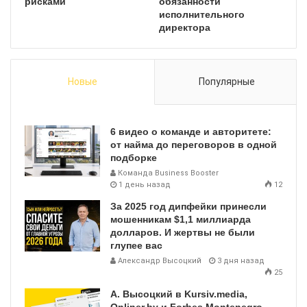
рисками
обязанности
исполнительного
директора
Новые
Популярные
6 видео о команде и авторитете:
от найма до переговоров в одной
подборке
Команда Business Booster
1 день назад
12
За 2025 год дипфейки принесли
мошенникам $1,1 миллиарда
долларов. И жертвы не были
глупее вас
Александр Высоцкий
3 дня назад
25
А. Высоцкий в Kursiv.media,