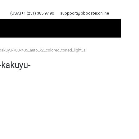
(USA)+1 (251) 385 97 90
suppport@bbooster.online
v-kakuyu-780x405_auto_x2_colored_toned_light_ai
-kakuyu-