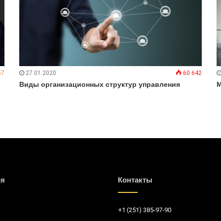
67
27.01.2020
60 642
Виды организационных структур управления
М
ия
Контакты
+1 (251) 385-97-90