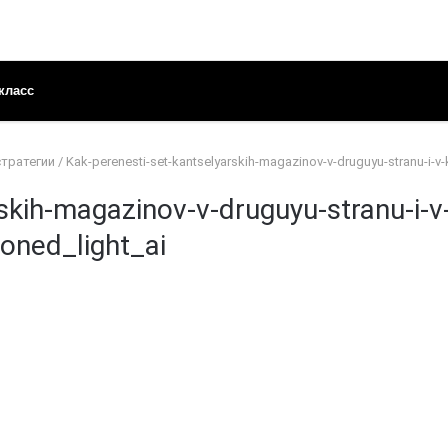
класс
стратегии
/
Kak-perenesti-set-kantselyarskih-magazinov-v-druguyu-stranu-i-
skih-magazinov-v-druguyu-stranu-i-v
ned_light_ai