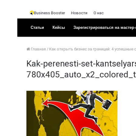
Business Booster
Новости
О нас
Статьи
Кейсы
Зарегистрироваться на мастер-
Главная
/
Как открыть бизнес за границей: 4 успешные 
Kak-perenesti-set-kantselyar
780x405_auto_x2_colored_to