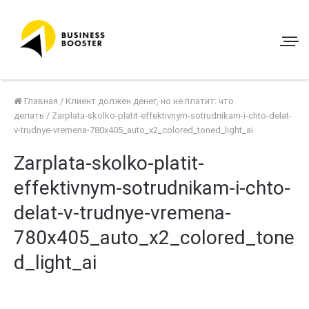
Главная
/
Клиент должен денег, но не платит: что
делать
/
Zarplata-skolko-platit-effektivnym-sotrudnikam-i-chto-delat-
v-trudnye-vremena-780x405_auto_x2_colored_toned_light_ai
Zarplata-skolko-platit-
effektivnym-sotrudnikam-i-chto-
delat-v-trudnye-vremena-
780x405_auto_x2_colored_tone
d_light_ai