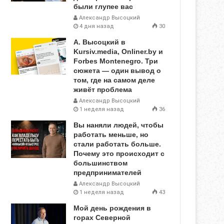
были глупее вас
Александр Высоцкий
4 дня назад
30
А. Высоцкий в
Kursiv.media, Onliner.by и
Forbes Montenegro. Три
сюжета — один вывод о
том, где на самом деле
живёт проблема
Александр Высоцкий
1 неделя назад
36
Вы наняли людей, чтобы
работать меньше, но
стали работать больше.
Почему это происходит с
большинством
предпринимателей
Александр Высоцкий
1 неделя назад
43
Мой день рождения в
горах Северной