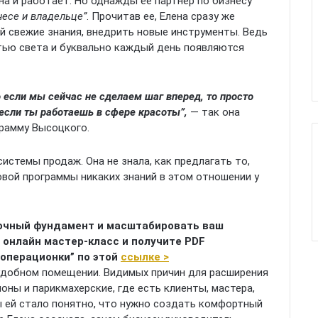
а и работает. Но однажды ее партнер по бизнесу
несе и владельце”
. Прочитав ее, Елена сразу же
ей свежие знания, внедрить новые инструменты. Ведь
тью света и буквально каждый день появляются
 если мы сейчас не сделаем шаг вперед, то просто
 если ты работаешь в сфере красоты”,
— так она
грамму Высоцкого.
истемы продаж. Она не знала, как предлагать то,
вой программы никаких знаний в этом отношении у
рочный фундамент и масштабировать ваш
 онлайн мастер-класс и получите PDF
 операционки” по этой
ссылке >
еудобном помещении. Видимых причин для расширения
оны и парикмахерские, где есть клиенты, мастера,
ы ей стало понятно, что нужно создать комфортный