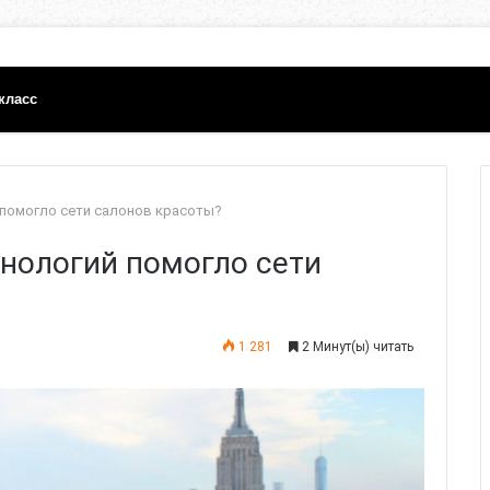
класс
 помогло сети салонов красоты?
нологий помогло сети
1 281
2 Минут(ы) читать