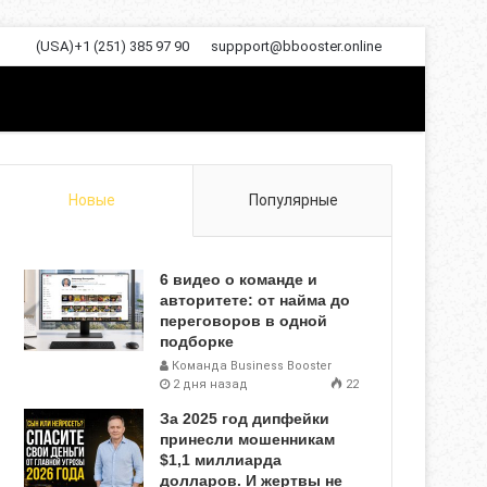
(USA)+1 (251) 385 97 90
suppport@bbooster.online
Новые
Популярные
6 видео о команде и
авторитете: от найма до
переговоров в одной
подборке
Команда Business Booster
2 дня назад
22
За 2025 год дипфейки
принесли мошенникам
$1,1 миллиарда
долларов. И жертвы не