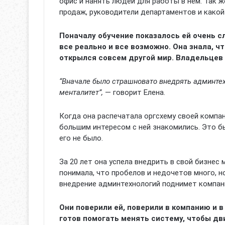
офис и нанять людей для работы в нем. Так ж
продаж, руководители департаментов и какой
Поначалу обучение показалось ей очень сл
все реально и все возможно.
Она знала, ч
открылся совсем другой мир. Владельцев 
“Вначале было страшновато внедрять админтехн
менталитет”,
— говорит Елена.
Когда она распечатала оргсхему своей компан
большим интересом с ней знакомились. Это б
его не было.
За 20 лет она успела внедрить в свой бизнес 
понимала, что пробелов и недочетов много, н
внедрение админтехнологий поднимет компан
Они поверили ей, поверили в компанию и 
готов помогать менять систему, чтобы д