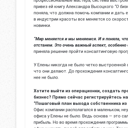
профессиональные мастера, система выстроен
привез ей книгу Александра Высоцкого
“О биз
поняла, что должна помочь компании и дать 
в индустрии красоты все меняется со скорос
новинки.
“Мир меняется и мы меняемся. И я поняла, что
отстанем. Это очень важный аспект, особенно
приняла решение пройти консалтинговую про
У Елены никогда не было четко выстроенной с
что они делают. До прохождения консалтинго
нее не было.
Хотите выйти из операционки, создать п
бизнес? Прямо сейчас регистрируйтесь на
“Пошаговый план выхода собственника из
Офис компании располагался в маленьком, н
офиса у Елены не было. Ведь основа — это сал
прибыль. Но во время прохождения программ