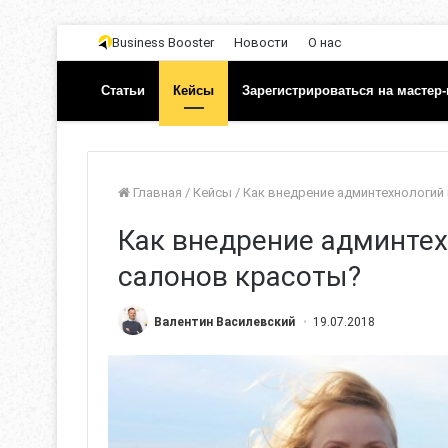
Business Booster
Новости
О нас
Статьи
Кейсы
Зарегистрироваться на мастер-
Главная
/
Кейсы
/
Как внедрение админтехнологий
Как внедрение админтех
салонов красоты?
Валентин Василевский
19.07.2018