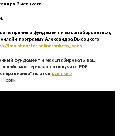
сандра Высоцкого.
н.
оздать прочный фундамент и масштабироваться,
 онлайн-программу Александра Высоцкого
ps://lms.bbooster.online/anketa_cons
рочный фундамент и масштабировать ваш
 онлайн мастер-класс и получите PDF
 операционки” по этой
ссылке >
 Новик: