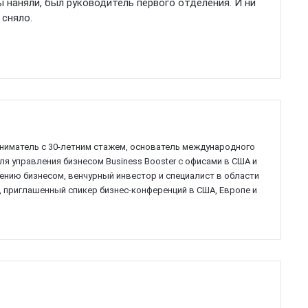
 наняли, был руководитель первого отделения. И ни
 сняло.
ниматель с 30-летним стажем, основатель международного
ля управления бизнесом Business Booster c офисами в США и
лению бизнесом, венчурный инвестор и специалист в области
, приглашенный спикер бизнес-конференций в США, Европе и