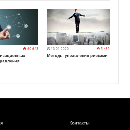
60 643
13.01.2020
5 489
низационных
Методы управления рисками
правления
ия
Контакты