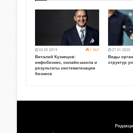
02.05.2019
1 367
27.01.2020
Виталий Кузнецов:
Виды орга
инфобизнес, онлайн-школа и
структур у
результаты систематизации
бизнеса
Редакц