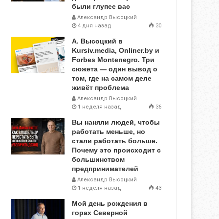
были глупее вас
Александр Высоцкий
4 дня назад
30
А. Высоцкий в
Kursiv.media, Onliner.by и
Forbes Montenegro. Три
сюжета — один вывод о
том, где на самом деле
живёт проблема
Александр Высоцкий
1 неделя назад
36
Вы наняли людей, чтобы
работать меньше, но
стали работать больше.
Почему это происходит с
большинством
предпринимателей
Александр Высоцкий
1 неделя назад
43
Мой день рождения в
горах Северной