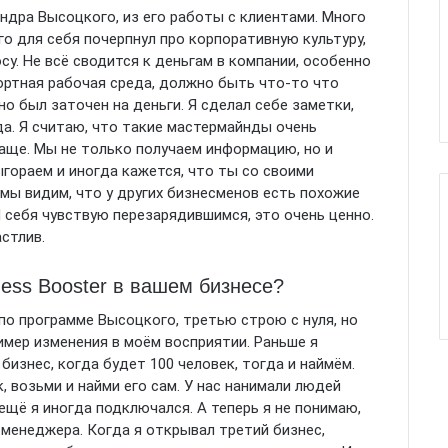
ндра Высоцкого, из его работы с клиентами. Много
го для себя почерпнул про корпоративную культуру,
су. Не всё сводится к деньгам в компании, особенно
ортная рабочая среда, должно быть что-то что
но был заточен на деньги. Я сделал себе заметки,
ода. Я считаю, что такие мастермайнды очень
чаще. Мы не только получаем информацию, но и
гораем и иногда кажется, что ты со своими
мы видим, что у других бизнесменов есть похожие
Я себя чувствую перезарядившимся, это очень ценно.
астлив.
ness Booster в вашем бизнесе?
 по программе Высоцкого, третью строю с нуля, но
имер изменения в моём восприятии. Раньше я
 бизнес, когда будет 100 человек, тогда и наймём.
, возьми и найми его сам. У нас нанимали людей
ещё я иногда подключался. А теперь я не понимаю,
менеджера. Когда я открывал третий бизнес,