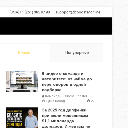
(USA)+1 (251) 385 97 90
suppport@bbooster.online
Новые
Популярные
6 видео о команде и
авторитете: от найма до
переговоров в одной
подборке
Команда Business Booster
2 дня назад
22
За 2025 год дипфейки
принесли мошенникам
$1,1 миллиарда
долларов. И жертвы не