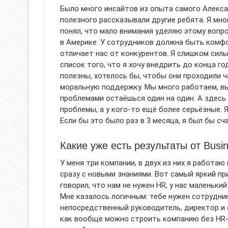
Было много инсайтов из опыта самого Алекса
полезного рассказывали другие ребята. Я мно
понял, что мало внимания уделяю этому вопро
в Америке. У сотрудников должна быть комф
отличает нас от конкурентов. Я слишком силь
список того, что я хочу внедрить до конца г
полезны, хотелось бы, чтобы они проходили 
моральную поддержку. Мы много работаем, вы
проблемами остаёшься один на один. А здесь 
проблемы, а у кого-то ещё более серьёзные. 
Если бы это было раз в 3 месяца, я был бы сч
Какие уже есть результаты от Busi
У меня три компании, в двух из них я работаю
сразу с новыми знаниями. Вот самый яркий пр
говорил, что нам не нужен HR, у нас маленький
Мне казалось логичным: тебе нужен сотрудник
непосредственный руководитель, директор и 
как вообще можно строить компанию без HR-