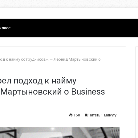
класс
од к найму сотрудников», — Леонид Мартыновский о
ел подход к найму
 Мартыновский о Business
150
Читать 1 минуту