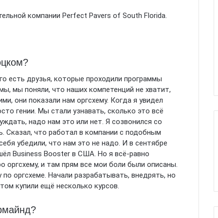
ьной компании Perfect Pavers of South Florida.
оцком?
его есть друзья, которые проходили программы
емы, мы поняли, что наших компетенций не хватит,
ми, они показали нам оргсхему. Когда я увидел
осто гении. Мы стали узнавать, сколько это всё
уждать, надо нам это или нет. Я созвонился со
ь. Сказал, что работал в компании с подобным
себя убедили, что нам это не надо. И в сентябре
шёл Business Booster в США. Но я всё-равно
о оргсхему, и там прям все мои боли были описаны.
 по оргсхеме. Начали разрабатывать, внедрять, но
отом купили ещё несколько курсов.
ермайнд?