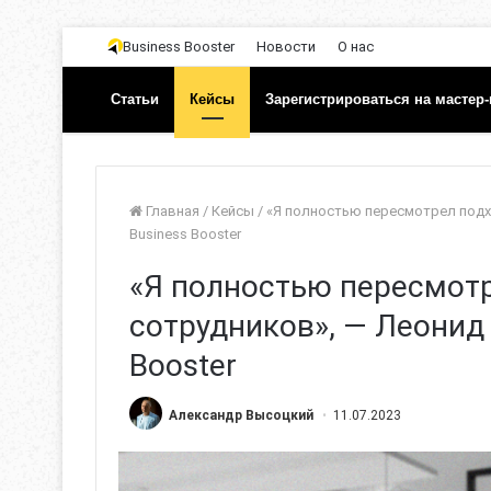
Business Booster
Новости
О нас
Статьи
Кейсы
Зарегистрироваться на мастер-
Главная
/
Кейсы
/
«Я полностью пересмотрел подх
Business Booster
«Я полностью пересмотр
сотрудников», — Леонид
Booster
Александр Высоцкий
11.07.2023