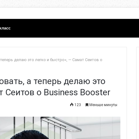
класс
теперь делаю это легко и быстро», — Самат Сеитов о
вать, а теперь делаю это
 Сеитов о Business Booster
123
Меньше минуты