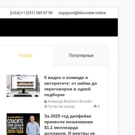
(USA)+1 (251) 385 97 90
suppport@bbooster.online
Новые
Популярные
6 видео о команде и
авторитете: от найма до
переговоров в одной
подборке
Команда Business Booster
16 часов назад
9
За 2025 год дипфейки
принесли мошенникам
$1,1 миллиарда
долларов. И жертвы не