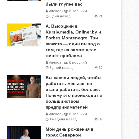
были глупее вас
Александр Высоцкий
3 дня назад
21
А. Высоцкий в
Kursiv.media, Onliner.by и
Forbes Montenegro. Три
сюжета — один вывод о
том, где на самом деле
живёт проблема
Александр Высоцкий
5 дней назад
32
Вы наняли людей, чтобы
работать меньше, но
стали работать больше.
Почему это происходит с
большинством
предпринимателей
Александр Высоцкий
1 неделя назад
39
Мой день рождения в
горах Северной