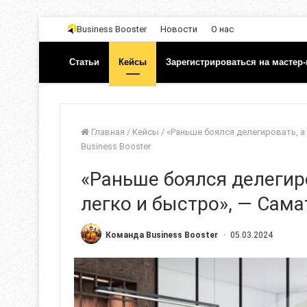
Business Booster
Новости
О нас
Статьи
Кейсы
Зарегистрироваться на мастер-
Главная
/
Кейсы
/
«Раньше боялся делегировать, а 
Business Booster
«Раньше боялся делегиро
легко и быстро», — Самат
Команда Business Booster
05.03.2024