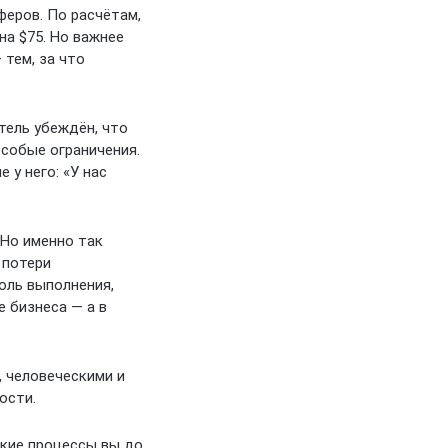
феров. По расчётам,
а $75. Но важнее
тем, за что
тель убеждён, что
особые ограничения.
 у него: «У нас
 Но именно так
 потери
оль выполнения,
 бизнеса — а в
 человеческими и
ости.
акие процессы вы до