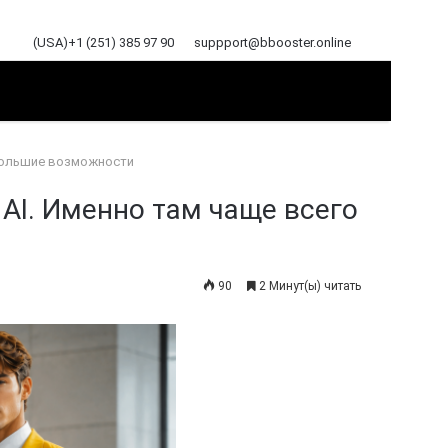
(USA)+1 (251) 385 97 90
suppport@bbooster.online
 большие возможности
AI. Именно там чаще всего
90
2 Минут(ы) читать