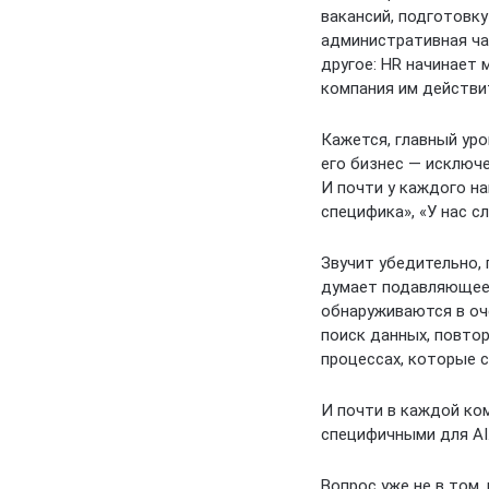
вакансий, подготовку
административная ча
другое: HR начинает
компания им действи
Кажется, главный ур
его бизнес — исключ
И почти у каждого на
специфика», «У нас с
Звучит убедительно,
думает подавляющее 
обнаруживаются в оче
поиск данных, повтор
процессах, которые 
И почти в каждой ко
специфичными для AI
Вопрос уже не в том,