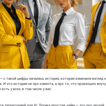
— с такой цифры началась история, которая изменила взгляд 
 И это история не про клиента, а про то, что произошло внут
есть у всех, в том числе у вас.
ся территорией для AI. Логика простая: найм — это про людей, 