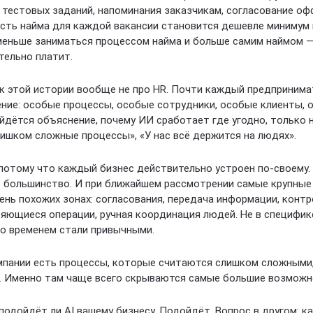
 тестовых заданий, напоминания заказчикам, согласование оф
сть найма для каждой вакансии становится дешевле минимум н
 меньше заниматься процессом найма и больше самим наймом — 
тельно платит.
ок этой истории вообще не про HR. Почти каждый предпринима
ение: особые процессы, особые сотрудники, особые клиенты, 
йдётся объяснение, почему ИИ сработает где угодно, только не
лишком сложные процессы», «У нас всё держится на людях».
 потому что каждый бизнес действительно устроен по-своему.
большинство. И при ближайшем рассмотрении самые крупные
нь похожих зонах: согласования, передача информации, контр
яющиеся операции, ручная координация людей. Не в специфике
со временем стали привычными.
мпании есть процессы, которые считаются слишком сложными,
. Именно там чаще всего скрываются самые большие возможн
 подойдёт ли AI вашему бизнесу. Подойдёт. Вопрос в другом: к