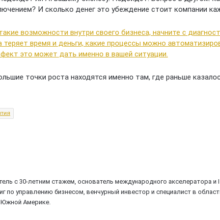
ключением? И сколько денег это убеждение стоит компании к
такие возможности внутри своего бизнеса, начните с диагност
а теряет время и деньги, какие процессы можно автоматизиров
фект это может дать именно в вашей ситуации.
льшие точки роста находятся именно там, где раньше казалось
ытия
ель с 30-летним стажем, основатель международного акселератора и I
ниг по управлению бизнесом, венчурный инвестор и специалист в облас
и Южной Америке.