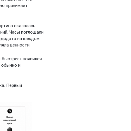
вно принимает
артина оказалась
ений. Часы поглощали
андидата на каждом
ляла ценности.
с быстрее» появился
а обычно и
ка. Первый