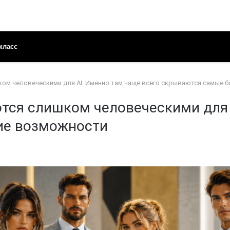
класс
ом человеческими для AI. Именно там чаще всего скрываются самые
тся слишком человеческими для 
ие возможности