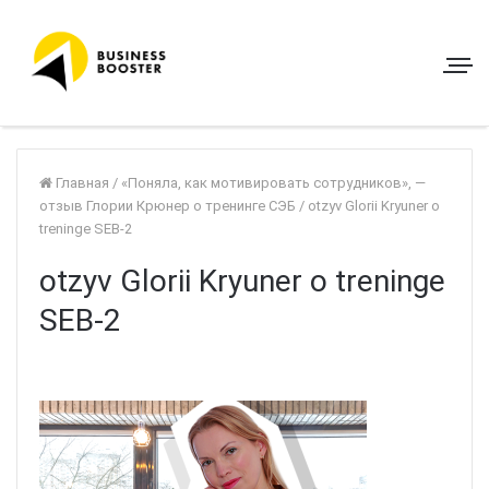
Главная
/
«Поняла, как мотивировать сотрудников», —
отзыв Глории Крюнер о тренинге СЭБ
/
otzyv Glorii Kryuner o
treninge SEB-2
otzyv Glorii Kryuner o treninge
SEB-2