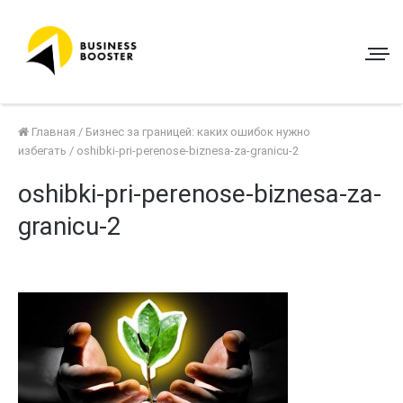
Главная
/
Бизнес за границей: каких ошибок нужно
избегать
/
oshibki-pri-perenose-biznesa-za-granicu-2
oshibki-pri-perenose-biznesa-za-
granicu-2