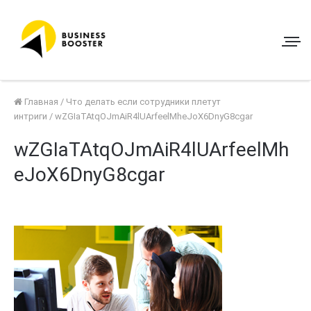
Главная
/
Что делать если сотрудники плетут
интриги
/
wZGIaTAtqOJmAiR4lUArfeelMheJoX6DnyG8cgar
wZGIaTAtqOJmAiR4lUArfeelMh
eJoX6DnyG8cgar