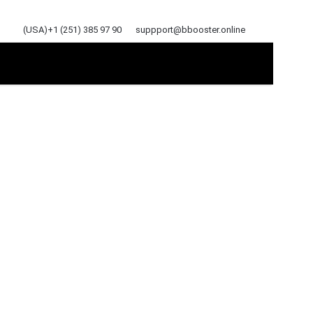
(USA)+1 (251) 385 97 90
suppport@bbooster.online