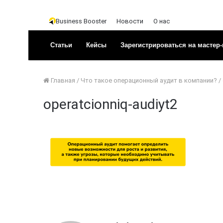
Business Booster
Новости
О нас
Статьи
Кейсы
Зарегистрироваться на мастер-
Главная
/
Что такое операционный аудит в компании?
/
operatcionniq-audiyt2