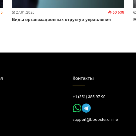
65
27.01.2020
60 638
Виды организационных структур управления
М
ия
Контакты
+1 (251) 385-97-90
support@bbooster.online