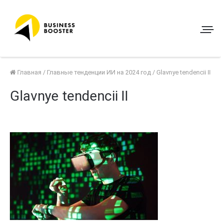
Главная
/
Главные тенденции ИИ на 2024 год
/
Glavnye tendencii II
Glavnye tendencii II