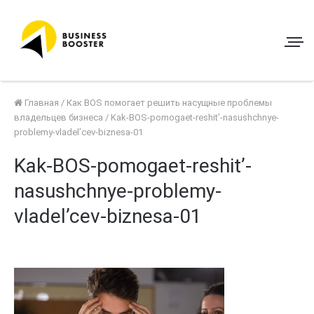
Главная
/
Как BOS помогает решить насущные проблемы
владельцев бизнеса
/
Kak-BOS-pomogaet-reshit’-nasushchnye-
problemy-vladel’cev-biznesa-01
Kak-BOS-pomogaet-reshit’-
nasushchnye-problemy-
vladel’cev-biznesa-01