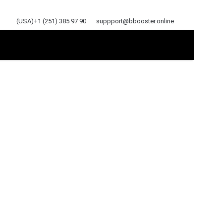
(USA)+1 (251) 385 97 90
suppport@bbooster.online