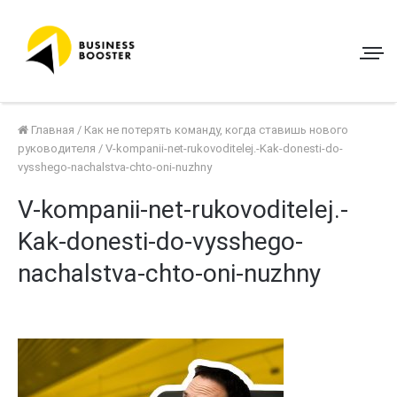
Главная
/
Как не потерять команду, когда ставишь нового
руководителя
/
V-kompanii-net-rukovoditelej.-Kak-donesti-do-
vysshego-nachalstva-chto-oni-nuzhny
V-kompanii-net-rukovoditelej.-
Kak-donesti-do-vysshego-
nachalstva-chto-oni-nuzhny